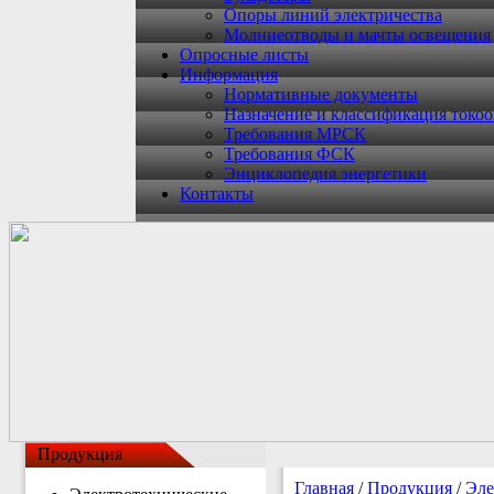
Опоры линий электричества
Молниеотводы и мачты освещения
Опросные листы
Информация
Нормативные документы
Назначение и классификация токо
Требования МРСК
Требования ФСК
Энциклопедия энергетики
Контакты
Продукция
Главная
/
Продукция
/
Эле