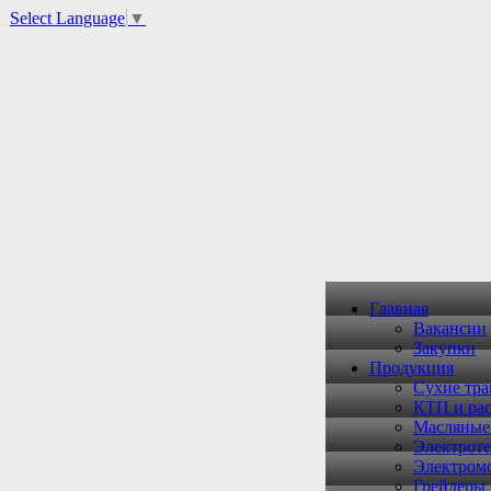
Select Language
▼
Главная
Вакансии
Закупки
Продукция
Сухие тр
КТП и рас
Масляные
Электроте
Электром
Грейдеры