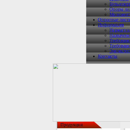
Бульдозе
Опоры ли
Молниеот
Опросные лист
Информация
Норматив
Назначени
Требован
Требован
Энциклоп
Контакты
Продукция