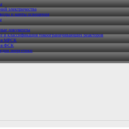
ры
ний электричества
воды и мачты освещения
ы
ные документы
е и классификация токоограничивающих реакторов
ия МРСК
ия ФСК
едия энергетики