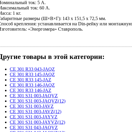
Номинальный ток: 5 А.
Максимальный ток: 60 А.
асса: 1 кг.
Габаритные размеры (Ш×В×Г): 143 х 151,5 х 72,5 мм.
Способ крепления: устанавливается на Din-рейку или монтажную
Изготовитель: «Энергомера» Ставрополь.
Другие товары в этой категории:
CE 301 R33 043-JAQZ
CE 301 R33 145-JAQZ
CE 301 R33 145-JAZ
CE 301 R33 146-JAQZ
CE 301 R33 146-JAZ
CE 301 S31 003-JAQVZ
CE 301 S31 003-JAQVZ(12)
CE 301 S31 003-JAVZ
CE 301 S31 003-JAVZ(12)
CE 301 S31 003-JAYVZ
CE 301 S31 003-JAYVZ(12)
CE 301 S31 043-JAQVZ