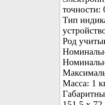
точности: 
Тип индик
устройство
Род учитыв
Номинальн
Номинальн
Максималь
Масса: 1 кг
Габаритны
151,5 х 72