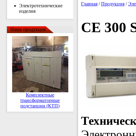
Главная
/
Продукция
/
Эле
Электротехнические
изделия
CE 300 S
Наша продукция
Комплектные
трансформаторные
подстанции (КТП)
Техничес
Электронн