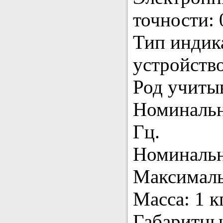
точности: 
Тип индик
устройство
Род учитыв
Номинальн
Гц.
Номинальн
Максималь
Масса: 1 кг
Габаритны