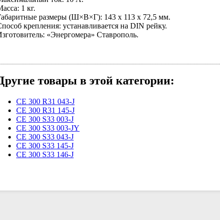
асса: 1 кг.
Габаритные размеры (Ш×В×Г): 143 х 113 х 72,5 мм.
Способ крепления: устанавливается на DIN рейку.
Изготовитель: «Энергомера» Ставрополь.
Другие товары в этой категории:
CE 300 R31 043-J
CE 300 R31 145-J
CE 300 S33 003-J
CE 300 S33 003-JY
CE 300 S33 043-J
CE 300 S33 145-J
CE 300 S33 146-J