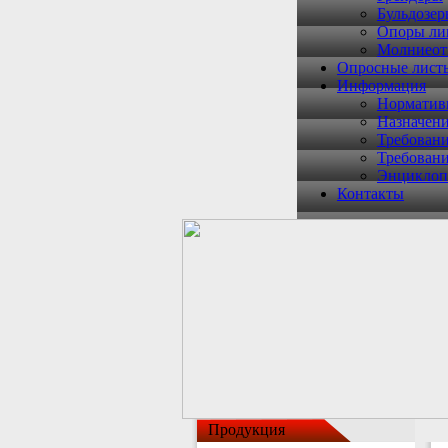
Бульдозе
Опоры ли
Молниеот
Опросные лист
Информация
Норматив
Назначени
Требован
Требован
Энциклоп
Контакты
Продукция