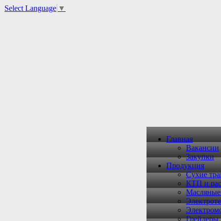
Select Language
▼
Главная
Вакансии
Закупки
Продукция
Сухие тр
КТП и рас
Масляные
Электроте
Электром
Грейдеры