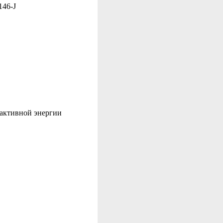
146-J
активной энергии