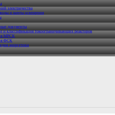
ры
ний электричества
воды и мачты освещения
ы
ные документы
е и классификация токоограничивающих реакторов
ия МРСК
ия ФСК
едия энергетики