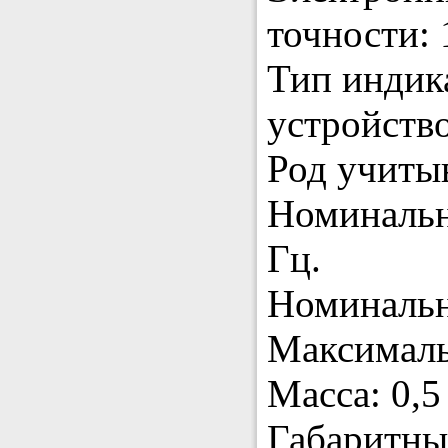
точности: 
Тип индик
устройство
Род учитыв
Номинальн
Гц.
Номинальн
Максималь
Масса: 0,5 
Габаритны