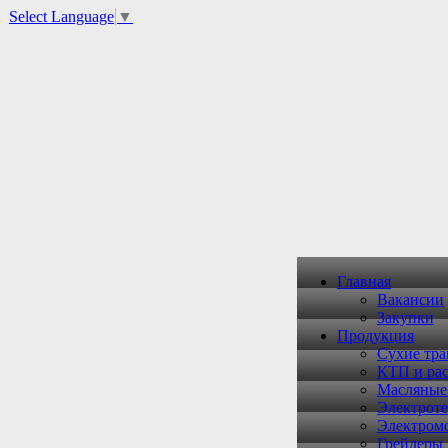
Select Language
▼
Главная
Вакансии
Закупки
Продукция
Сухие тр
КТП и рас
Масляные
Электроте
Электром
Грейдеры