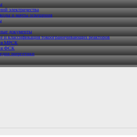
ры
ний электричества
воды и мачты освещения
ы
ные документы
е и классификация токоограничивающих реакторов
ия МРСК
ия ФСК
едия энергетики