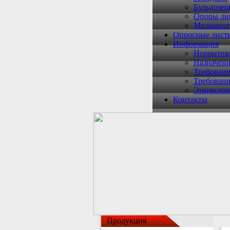
Бульдозе
Опоры ли
Молниеот
Опросные лист
Информация
Норматив
Назначени
Требован
Требован
Энциклоп
Контакты
Продукция