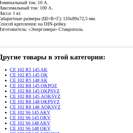
Номинальный ток: 10 А.
Максимальный ток: 100 А.
асса: 1 кг.
Габаритные размеры (Ш×В×Г): 110x89x72,5 мм.
Способ крепления: на DIN-рейку.
Изготовитель: «Энергомера» Ставрополь.
Другие товары в этой категории:
CE 102 R5 145 AK
CE 102 R5 145 OK
CE 102 R5 148 AK
CE 102 R8 145 OKPQZ
CE 102 R8 145 OKРSVZ
CE 102 R8 145 АOKSVZ
CE 102 R8 148 OKРSVZ
CE 102 R8 148 АOKSVZ
CE 102 S6 145 AKV
CE 102 S6 145 OKV
CE 102 S6 148 AKV
CE 102 S6 148 OKV