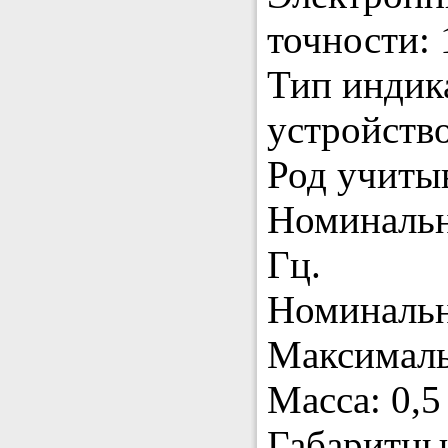
точности: 
Тип индик
устройство
Род учитыв
Номинальн
Гц.
Номинальн
Максималь
Масса: 0,5 
Габаритны