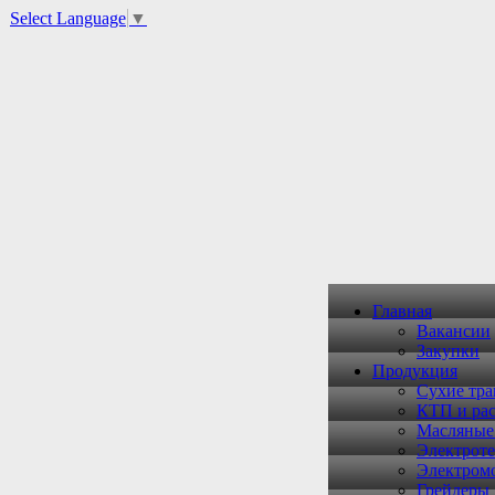
Select Language
▼
Главная
Вакансии
Закупки
Продукция
Сухие тр
КТП и рас
Масляные
Электроте
Электром
Грейдеры