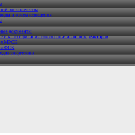
ры
ний электричества
воды и мачты освещения
ы
ные документы
е и классификация токоограничивающих реакторов
ия МРСК
ия ФСК
едия энергетики