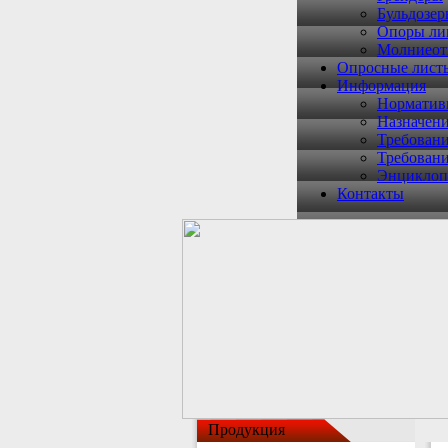
Бульдозе
Опоры ли
Молниеот
Опросные лист
Информация
Норматив
Назначени
Требован
Требован
Энциклоп
Контакты
Продукция