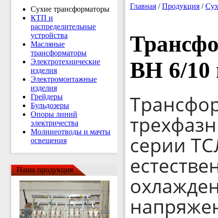
Главная
/
Продукция
/
Сух
Сухие трансформаторы
КТП и
распределительные
устройства
Трансфо
Масляные
трансформаторы
Электротехнические
ВН 6/10
изделия
Электромонтажные
изделия
Трансфор
Грейдеры
Бульдозеры
Опоры линий
трехфазн
электричества
Молниеотводы и мачты
серии ТСЛ
освещения
естеств
Наша продукция
охлажден
напряжен