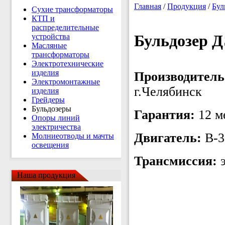
Главная
/
Продукция
/
Бул
Сухие трансформаторы
КТП и
распределительные
Бульдозер Д
устройства
Масляные
трансформаторы
Электротехнические
изделия
Производитель
Электромонтажные
г.Челябинск
изделия
Грейдеры
Бульдозеры
Гарантия:
12 м
Опоры линий
электричества
Двигатель:
В-3
Молниеотводы и мачты
освещения
Трансмиссия:
э
Наша продукция