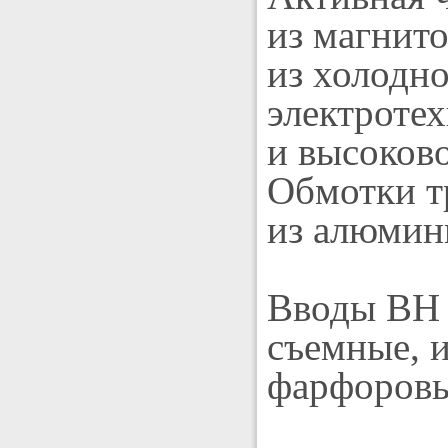
из магнито
из холодн
электротех
и высоков
Обмотки т
из алюмин
Вводы ВН 
съемные, 
фарфоровы