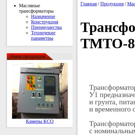
Главная
/
Продукция
/
Мас
Масляные
трансформаторы
Назначение
Конструкция
Трансфо
Преимущества
Техничекие
параметры
ТМТО-80
Наша продукция
Трансформато
У1 предназнач
и грунта, пит
и временного 
Камеры КСО
Трансформато
с номинальны