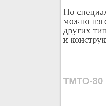
По специал
можно изг
других ти
и констру
ТМТО-80