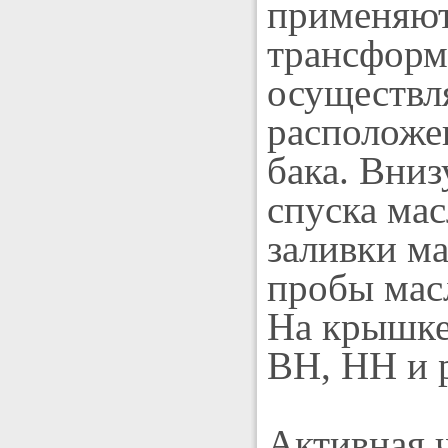
применяют
трансформ
осуществля
расположе
бака. Вни
спуска мас
заливки ма
пробы масл
На крышке
ВН, НН и 
Активная ч