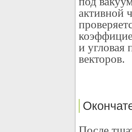
под вакуу
активной ч
проверяет
коэффицие
и угловая
векторов.
Окончат
После тща