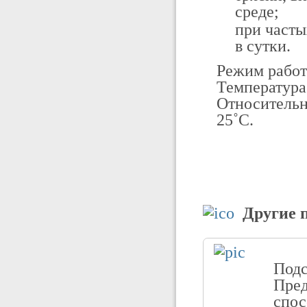
среде;
при часты
в сутки.
Режим рабо
Температура
Относительн
25˚С.
Другие 
Под
Пред
спос