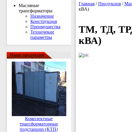
Главная
/
Продукция
/
Мас
Масляные
кВА)
трансформаторы
Назначение
Конструкция
ТМ, ТД, ТРД
Преимущества
Техничекие
параметры
кВА)
Наша продукция
Комплектные
трансформаторные
подстанции (КТП)