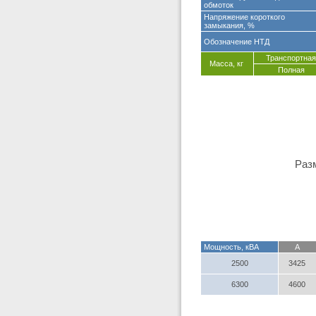
обмоток
Напряжение короткого
замыкания, %
Обозначение НТД
Транспортна
Масса, кг
Полная
Раз
Мощность, кВА
А
2500
3425
6300
4600