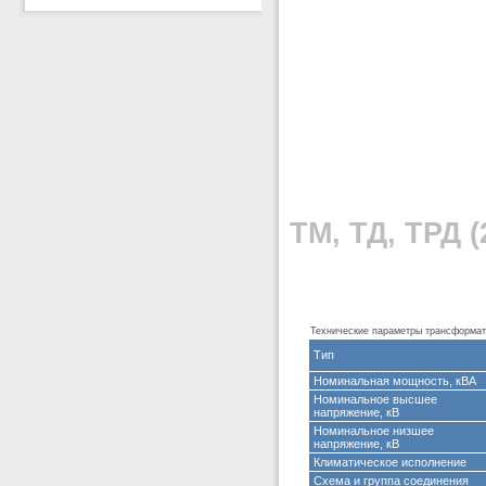
ТМ, ТД, ТРД (
Технические параметры трансформа
Тип
Номинальная мощность, кВА
Номинальное высшее
напряжение, кВ
Номинальное низшее
напряжение, кВ
Климатическое исполнение
Схема и группа соединения