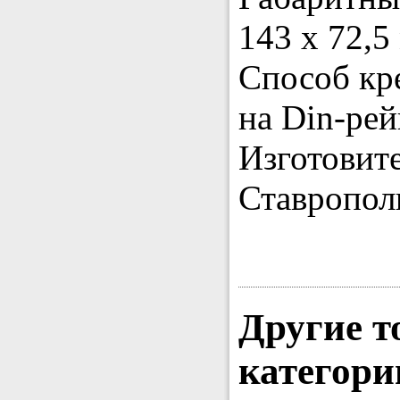
143 х 72,5
Способ кр
на Din-рей
Изготовит
Ставропол
Другие т
категори