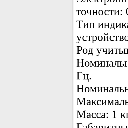
точности: 0
Тип индик
устройство
Род учитыв
Номинальн
Гц.
Номинальн
Максималь
Масса: 1 кг
Габаритны