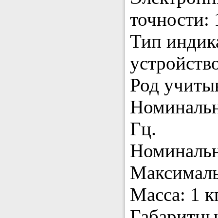
точности: 
Тип индик
устройство
Род учитыв
Номинальн
Гц.
Номинальн
Максималь
Масса: 1 кг
Габаритны